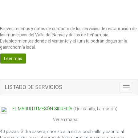
Breves reseñas y datos de contacto de los servicios de restauración de
los municipios del Valle del Nansa y de los de Peñarrubia.
Establecimientos donde el visitante y el turista podrán degustar la
gastronomía local.
Leer más
LISTADO DE SERVICIOS
T
o
g
g
EL MARULLU MESÓN-SIDRERÍA
(
Quintanilla
,
Lamasón
)
l
e
Ver en mapa
n
a
40 plazas. Sidra casera, chorizo a la sidra, cochinillo y cabrito al
v
horno de leña, pizza al horno de leña (llamar para encargar), pan