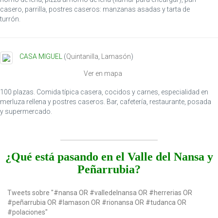
i
casero, parrilla, postres caseros: manzanas asadas y tarta de
g
turrón.
a
t
i
CASA MIGUEL
(
Quintanilla
,
Lamasón
)
o
n
Ver en mapa
100 plazas. Comida típica casera, cocidos y carnes, especialidad en
merluza rellena y postres caseros. Bar, cafetería, restaurante, posada
y supermercado.
¿Qué está pasando en el Valle del Nansa y
Peñarrubia?
Tweets sobre "#nansa OR #valledelnansa OR #herrerias OR
#peñarrubia OR #lamason OR #rionansa OR #tudanca OR
#polaciones"