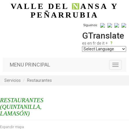
Pasar al contenido principal
VALLE DEL
N
ANSA
Y
PEÑARRUBIA
Síguenos:
GTranslate
es
en
fr
de
it
+
?
MENU PRINCIPAL
T
o
g
Servicios
Restaurantes
g
l
e
RESTAURANTES
n
a
(QUINTANILLA,
v
LAMASÓN)
i
g
Expandir mapa
a