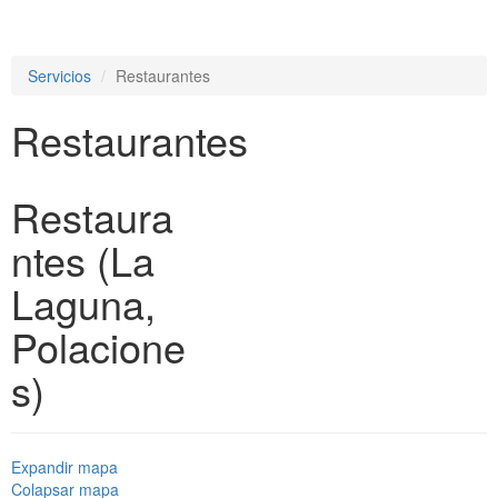
e
n
a
Servicios
Restaurantes
v
i
Restaurantes
g
a
t
i
Restaura
o
n
ntes (La
Laguna,
Polacione
s)
Expandir mapa
Colapsar mapa