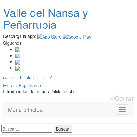
Pasar
Valle del
N
ansa
y
al
contenido
Peñarrubia
principal
Descarga la app:
Síguenos:
+
?
es
en
fr
de
it
Entrar / Registrarse
Introduce tus datos para iniciar sesión:
Menu principal
T
o
g
g
l