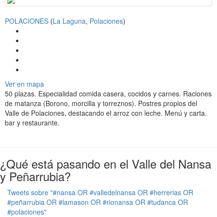
n
POLACIONES
(
La Laguna
,
Polaciones
)
Ver en mapa
50 plazas. Especialidad comida casera, cocidos y carnes. Raciones
de matanza (Borono, morcilla y torreznos). Postres propios del
Valle de Polaciones, destacando el arroz con leche. Menú y carta.
bar y restaurante.
¿Qué está pasando en el Valle del Nansa
y Peñarrubia?
Tweets sobre "#nansa OR #valledelnansa OR #herrerias OR
#peñarrubia OR #lamason OR #rionansa OR #tudanca OR
#polaciones"