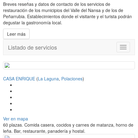
Breves reseñas y datos de contacto de los servicios de
restauración de los municipios del Valle del Nansa y de los de
Peñarrubia. Establecimientos donde el visitante y el turista podrán
degustar la gastronomía local.
Leer más
Listado de servicios
T
o
g
g
l
CASA ENRIQUE
(
La Laguna
,
Polaciones
)
e
n
a
v
i
g
a
Ver en mapa
t
60 plazas. Comida casera, cocidos y carnes de matanza, horno de
i
leña. Bar, restaurante, panadería y hostal.
o