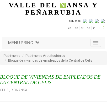
Pasar al contenido principal
VALLE DEL
N
ANSA
Y
PEÑARRUBIA
Síguenos:
+
?
es
en
fr
de
it
MENU PRINCIPAL
T
o
g
Patrimonio
Patrimonio Arquitectónico
g
Bloque de viviendas de empleados de la Central de Celis
l
e
n
BLOQUE DE VIVIENDAS DE EMPLEADOS DE
a
v
LA CENTRAL DE CELIS
i
CELIS
,
RIONANSA
g
a
t
i