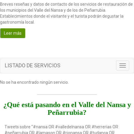
Breves reseñas y datos de contacto de los servicios de restauración de
t
los municipios del Valle del Nansa y de los de Peñarrubia.
i
Establecimientos donde el visitante y el turista podrán degustar la
o
gastronomía local.
n
Leer más
LISTADO DE SERVICIOS
T
o
g
No se ha encontrado ningún servicio.
g
l
e
n
¿Qué está pasando en el Valle del Nansa y
a
Peñarrubia?
v
i
g
Tweets sobre "#nansa OR #valledelnansa OR #herrerias OR
a
#peñarrubia OR #lamason OR #rionansa OR #tudanca OR