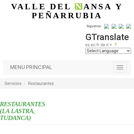
Pasar al contenido principal
VALLE DEL
N
ANSA
Y
PEÑARRUBIA
Síguenos:
GTranslate
es
en
fr
de
it
+
?
MENU PRINCIPAL
T
o
g
Servicios
Restaurantes
g
l
e
RESTAURANTES
n
a
(LA LASTRA,
v
TUDANCA)
i
g
a