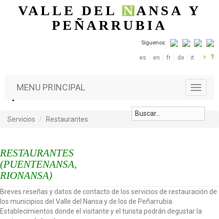
Pasar al contenido principal
VALLE DEL
N
ANSA
Y
PEÑARRUBIA
Síguenos:
+
?
es
en
fr
de
it
MENU PRINCIPAL
T
o
g
g
Servicios
Restaurantes
l
e
n
RESTAURANTES
a
(PUENTENANSA,
v
RIONANSA)
i
g
Breves reseñas y datos de contacto de los servicios de restauración de
a
los municipios del Valle del Nansa y de los de Peñarrubia.
t
Establecimientos donde el visitante y el turista podrán degustar la
i