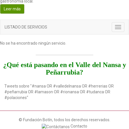
gastronomía local.
o
Leer más
n
LISTADO DE SERVICIOS
T
o
g
No se ha encontrado ningún servicio.
g
l
e
n
¿Qué está pasando en el Valle del Nansa y
a
Peñarrubia?
v
i
g
Tweets sobre "#nansa OR #valledelnansa OR #herrerias OR
a
#peñarrubia OR #lamason OR #rionansa OR #tudanca OR
t
#polaciones"
i
o
n
© Fundación Botín, todos los derechos reservados.
Contacto