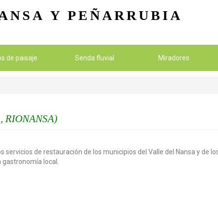
Pasar al contenido principal
ANSA
Y PEÑARRUBIA
ios de paisaje
Senda fluvial
Miradores
, RIONANSA)
s servicios de restauración de los municipios del Valle del Nansa y de 
la gastronomía local.