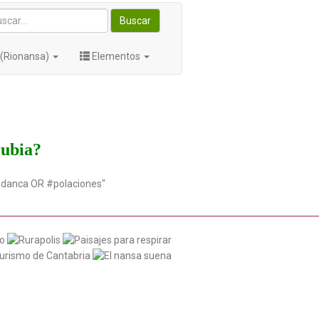
Buscar
 (Rionansa)
Elementos
rubia?
udanca OR #polaciones"