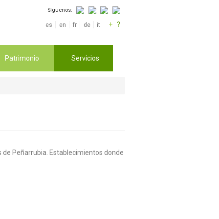
Síguenos:
+
?
es
en
fr
de
it
Patrimonio
Servicios
los de Peñarrubia. Establecimientos donde