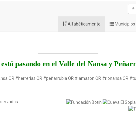
Alfabéticamente
Municipios
está pasando en el Valle del Nansa y Peñar
ansa OR #herrerias OR #peñarrubia OR #lamason OR #rionansa OR #t
eservados.