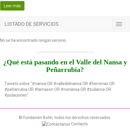
o
Leer más
n
LISTADO DE SERVICIOS
T
o
g
No se ha encontrado ningún servicio.
g
l
e
n
¿Qué está pasando en el Valle del Nansa y
a
Peñarrubia?
v
i
g
Tweets sobre "#nansa OR #valledelnansa OR #herrerias OR
a
#peñarrubia OR #lamason OR #rionansa OR #tudanca OR
t
#polaciones"
i
o
n
© Fundación Botín, todos los derechos reservados.
Contacto