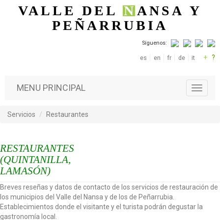
Pasar al contenido principal
VALLE DEL
N
ANSA
Y
PEÑARRUBIA
Síguenos:
+
?
es
en
fr
de
it
MENU PRINCIPAL
T
o
g
Servicios
Restaurantes
g
l
e
RESTAURANTES
n
a
(QUINTANILLA,
v
LAMASÓN)
i
g
Breves reseñas y datos de contacto de los servicios de restauración de
a
los municipios del Valle del Nansa y de los de Peñarrubia.
t
Establecimientos donde el visitante y el turista podrán degustar la
i
gastronomía local.