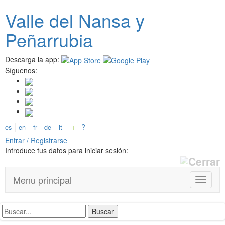
Pasar
Valle del
N
ansa
y
al
contenido
Peñarrubia
principal
Descarga la app:
Síguenos:
+
?
es
en
fr
de
it
Entrar / Registrarse
Introduce tus datos para iniciar sesión:
Menu principal
T
o
g
g
l