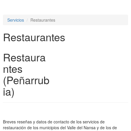
e
n
a
Servicios
Restaurantes
v
i
Restaurantes
g
a
t
i
Restaura
o
n
ntes
(Peñarrub
ia)
Breves reseñas y datos de contacto de los servicios de
restauración de los municipios del Valle del Nansa y de los de