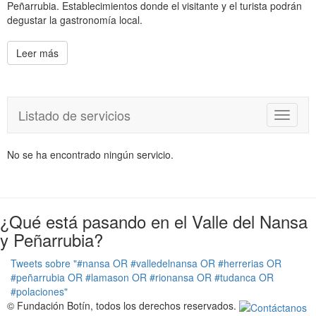
Peñarrubia. Establecimientos donde el visitante y el turista podrán
degustar la gastronomía local.
Leer más
Listado de servicios
T
o
g
No se ha encontrado ningún servicio.
g
l
e
n
a
¿Qué está pasando en el Valle del Nansa
v
y Peñarrubia?
i
g
Tweets sobre "#nansa OR #valledelnansa OR #herrerias OR
a
#peñarrubia OR #lamason OR #rionansa OR #tudanca OR
t
#polaciones"
i
© Fundación Botín, todos los derechos reservados.
o