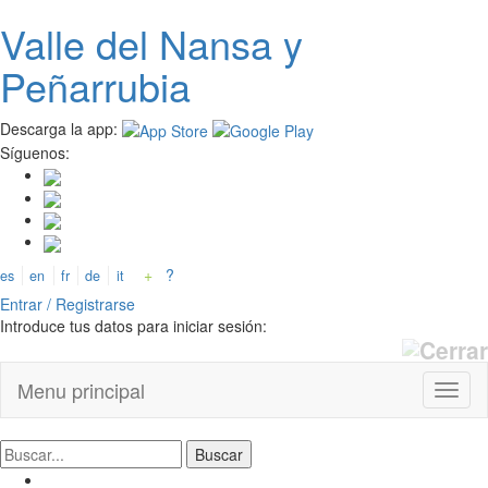
Valle del
N
ansa
y
Pasar
al
Peñarrubia
contenido
principal
Descarga la app:
Síguenos:
+
?
es
en
fr
de
it
Entrar / Registrarse
Introduce tus datos para iniciar sesión:
Menu principal
Toggl
naviga