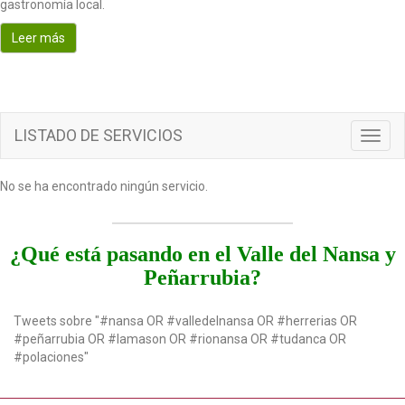
gastronomía local.
o
n
Leer más
LISTADO DE SERVICIOS
T
o
g
No se ha encontrado ningún servicio.
g
l
e
n
¿Qué está pasando en el Valle del Nansa y
a
Peñarrubia?
v
i
g
Tweets sobre "#nansa OR #valledelnansa OR #herrerias OR
a
#peñarrubia OR #lamason OR #rionansa OR #tudanca OR
t
#polaciones"
i
o