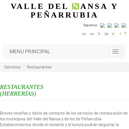
Pasar al contenido principal
VALLE DEL
N
ANSA
Y
PEÑARRUBIA
Síguenos:
+
?
es
en
fr
de
it
MENU PRINCIPAL
T
o
g
Servicios
Restaurantes
g
l
e
RESTAURANTES
n
a
(HERRERÍAS)
v
i
g
Breves reseñas y datos de contacto de los servicios de restauración de
a
los municipios del Valle del Nansa y de los de Peñarrubia.
t
Establecimientos donde el visitante y el turista podrán degustar la
i