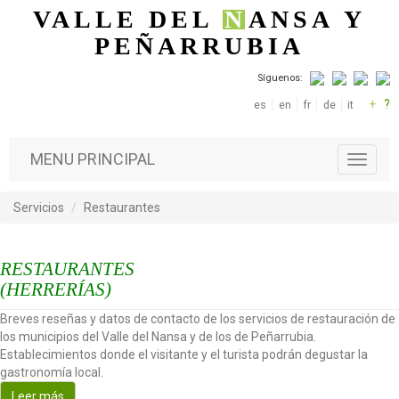
Pasar al contenido principal
VALLE DEL
N
ANSA
Y
PEÑARRUBIA
Síguenos:
+
?
es
en
fr
de
it
MENU PRINCIPAL
T
o
g
Servicios
Restaurantes
g
l
e
RESTAURANTES
n
a
(HERRERÍAS)
v
Breves reseñas y datos de contacto de los servicios de restauración de
i
los municipios del Valle del Nansa y de los de Peñarrubia.
g
Establecimientos donde el visitante y el turista podrán degustar la
a
gastronomía local.
t
i
Leer más