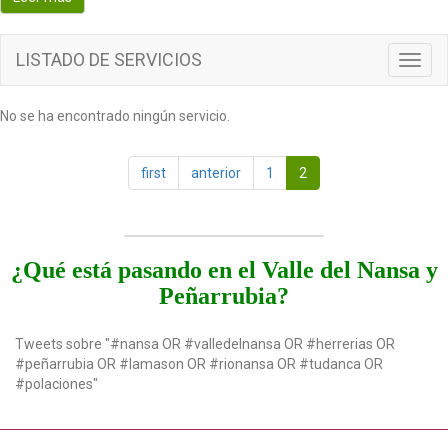
o
n
LISTADO DE SERVICIOS
T
o
g
No se ha encontrado ningún servicio.
g
l
e
first
anterior
1
2
n
a
v
i
g
¿Qué está pasando en el Valle del Nansa y
a
Peñarrubia?
t
i
o
Tweets sobre "#nansa OR #valledelnansa OR #herrerias OR
n
#peñarrubia OR #lamason OR #rionansa OR #tudanca OR
#polaciones"