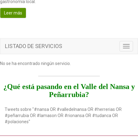
gastronomía local.
o
n
Leer más
LISTADO DE SERVICIOS
T
o
g
No se ha encontrado ningún servicio.
g
l
e
n
¿Qué está pasando en el Valle del Nansa y
a
Peñarrubia?
v
i
g
Tweets sobre "#nansa OR #valledelnansa OR #herrerias OR
a
#peñarrubia OR #lamason OR #rionansa OR #tudanca OR
t
#polaciones"
i
o