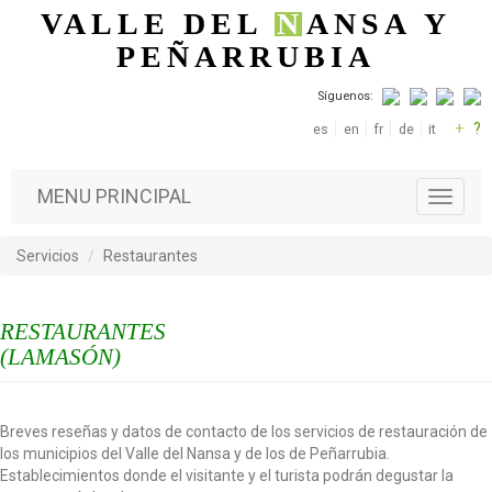
Pasar al contenido principal
VALLE DEL
N
ANSA
Y
PEÑARRUBIA
Síguenos:
+
?
es
en
fr
de
it
MENU PRINCIPAL
T
o
g
Servicios
Restaurantes
g
l
e
RESTAURANTES
n
a
(LAMASÓN)
v
i
g
Breves reseñas y datos de contacto de los servicios de restauración de
a
los municipios del Valle del Nansa y de los de Peñarrubia.
t
Establecimientos donde el visitante y el turista podrán degustar la
i