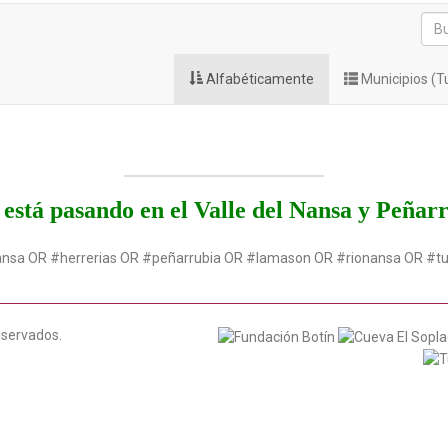
Alfabéticamente
Municipios (
está pasando en el Valle del Nansa y Peñar
ansa OR #herrerias OR #peñarrubia OR #lamason OR #rionansa OR #t
eservados.