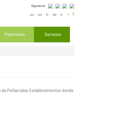
Síguenos:
+
?
es
en
fr
de
it
Patrimonio
Servicios
los de Peñarrubia. Establecimientos donde