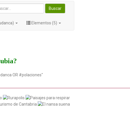
Buscar
Tudanca)
Elementos (5)
rubia?
udanca OR #polaciones"