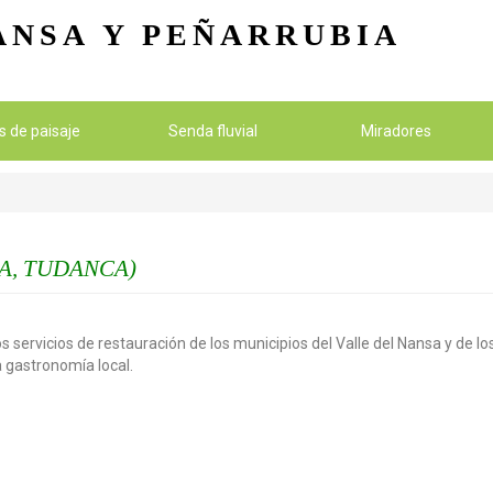
Pasar al contenido principal
ANSA
Y PEÑARRUBIA
os de paisaje
Senda fluvial
Miradores
A, TUDANCA)
s servicios de restauración de los municipios del Valle del Nansa y de 
la gastronomía local.