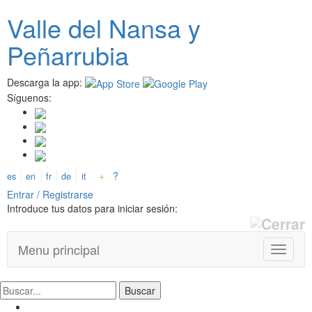
Pasar
Valle del
N
ansa
y
al
contenido
Peñarrubia
principal
Descarga la app:
Síguenos:
+
?
es
en
fr
de
it
Entrar / Registrarse
Introduce tus datos para iniciar sesión:
Menu principal
T
o
g
g
l