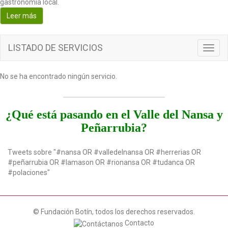
gastronomía local.
o
Leer más
n
LISTADO DE SERVICIOS
T
o
g
No se ha encontrado ningún servicio.
g
l
e
n
¿Qué está pasando en el Valle del Nansa y
a
Peñarrubia?
v
i
g
Tweets sobre "#nansa OR #valledelnansa OR #herrerias OR
a
#peñarrubia OR #lamason OR #rionansa OR #tudanca OR
t
#polaciones"
i
o
n
© Fundación Botín, todos los derechos reservados.
Contacto