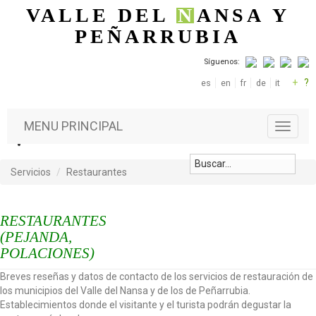
Pasar al contenido principal
VALLE DEL
N
ANSA
Y
PEÑARRUBIA
Síguenos:
+
?
es
en
fr
de
it
MENU PRINCIPAL
T
o
g
g
Servicios
Restaurantes
l
e
n
RESTAURANTES
a
(PEJANDA,
v
POLACIONES)
i
g
Breves reseñas y datos de contacto de los servicios de restauración de
a
los municipios del Valle del Nansa y de los de Peñarrubia.
t
Establecimientos donde el visitante y el turista podrán degustar la
i