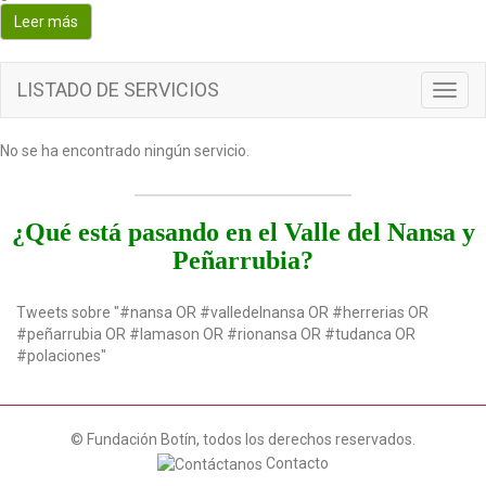
o
Leer más
n
LISTADO DE SERVICIOS
T
o
g
No se ha encontrado ningún servicio.
g
l
e
n
¿Qué está pasando en el Valle del Nansa y
a
Peñarrubia?
v
i
g
Tweets sobre "#nansa OR #valledelnansa OR #herrerias OR
a
#peñarrubia OR #lamason OR #rionansa OR #tudanca OR
t
#polaciones"
i
o
n
© Fundación Botín, todos los derechos reservados.
Contacto