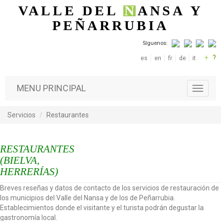
Pasar al contenido principal
VALLE DEL
N
ANSA
Y
PEÑARRUBIA
Síguenos:
+
?
es
en
fr
de
it
MENU PRINCIPAL
T
o
g
Servicios
Restaurantes
g
l
e
RESTAURANTES
n
a
(BIELVA,
v
HERRERÍAS)
i
g
Breves reseñas y datos de contacto de los servicios de restauración de
a
los municipios del Valle del Nansa y de los de Peñarrubia.
t
Establecimientos donde el visitante y el turista podrán degustar la
i
gastronomía local.