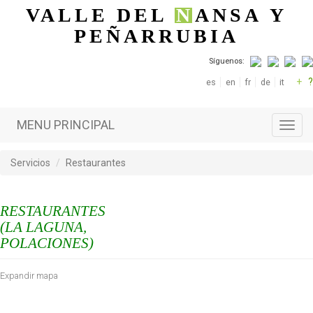
Pasar al contenido principal
VALLE DEL
N
ANSA
Y
PEÑARRUBIA
Síguenos:
+
?
es
en
fr
de
it
MENU PRINCIPAL
Toggl
navig
Servicios
Restaurantes
RESTAURANTES
(LA LAGUNA,
POLACIONES)
Expandir mapa