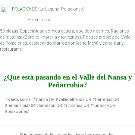
POLACIONES
(
La Laguna
,
Polaciones
)
Ver en mapa
50 plazas. Especialidad comida casera, cocidos y carnes. Raciones
de matanza (Borono, morcilla y torreznos). Postres propios del Valle
de Polaciones, destacando el arroz con leche. Menú y carta. bar y
restaurante.
¿Qué está pasando en el Valle del Nansa y
Peñarrubia?
Tweets sobre "#nansa OR #valledelnansa OR #herrerias OR
#peñarrubia OR #lamason OR #rionansa OR #tudanca OR
#polaciones"
© Fundación Botín, todos los derechos reservados.