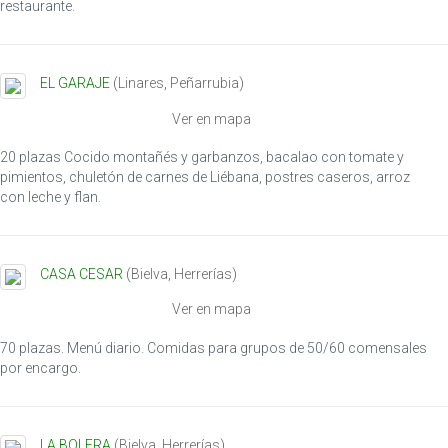
restaurante.
EL GARAJE
(
Linares
,
Peñarrubia
)
Ver en mapa
20 plazas Cocido montañés y garbanzos, bacalao con tomate y
pimientos, chuletón de carnes de Liébana, postres caseros, arroz
con leche y flan.
CASA CESAR
(
Bielva
,
Herrerías
)
Ver en mapa
70 plazas. Menú diario. Comidas para grupos de 50/60 comensales
por encargo.
LA BOLERA
(
Bielva
,
Herrerías
)