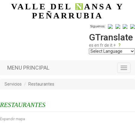
Pasar al contenido principal
VALLE DEL
N
ANSA
Y
PEÑARRUBIA
Síguenos:
GTranslate
es
en
fr
de
it
+
?
MENU PRINCIPAL
Toggl
navig
Servicios
Restaurantes
RESTAURANTES
Expandir mapa