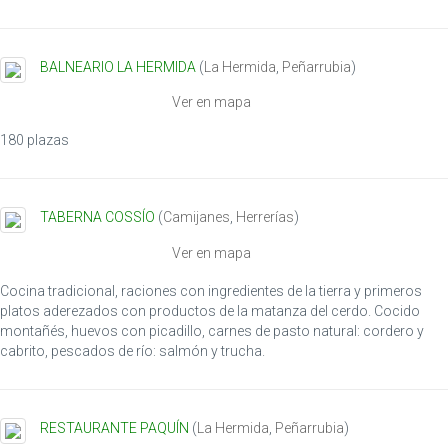
BALNEARIO LA HERMIDA
(
La Hermida
,
Peñarrubia
)
Ver en mapa
180 plazas
TABERNA COSSÍO
(
Camijanes
,
Herrerías
)
Ver en mapa
Cocina tradicional, raciones con ingredientes de la tierra y primeros
platos aderezados con productos de la matanza del cerdo. Cocido
montañés, huevos con picadillo, carnes de pasto natural: cordero y
cabrito, pescados de río: salmón y trucha.
RESTAURANTE PAQUÍN
(
La Hermida
,
Peñarrubia
)