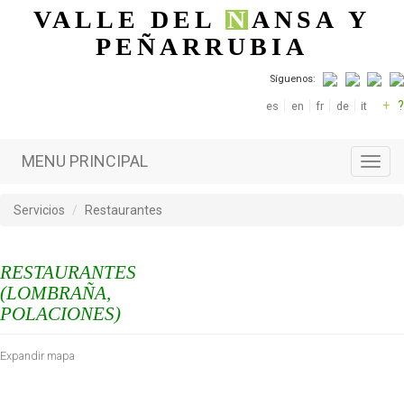
Pasar al contenido principal
VALLE DEL
N
ANSA
Y
PEÑARRUBIA
Síguenos:
+
?
es
en
fr
de
it
MENU PRINCIPAL
Toggl
navig
Servicios
Restaurantes
RESTAURANTES
(LOMBRAÑA,
POLACIONES)
Expandir mapa