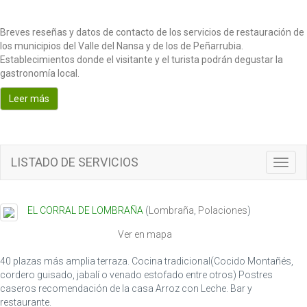
Breves reseñas y datos de contacto de los servicios de restauración de
los municipios del Valle del Nansa y de los de Peñarrubia.
Establecimientos donde el visitante y el turista podrán degustar la
gastronomía local.
Leer más
LISTADO DE SERVICIOS
Toggl
navig
EL CORRAL DE LOMBRAÑA
(
Lombraña
,
Polaciones
)
Ver en mapa
40 plazas más amplia terraza. Cocina tradicional(Cocido Montañés,
cordero guisado, jabalí o venado estofado entre otros) Postres
caseros recomendación de la casa Arroz con Leche. Bar y
restaurante.