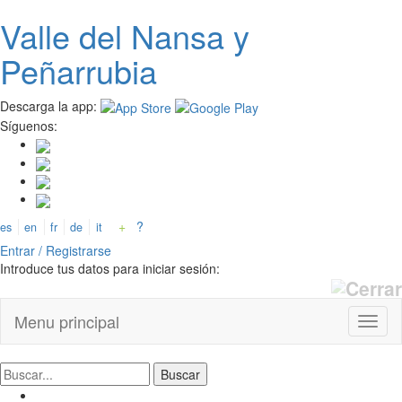
Valle del
N
ansa
y
Pasar
al
Peñarrubia
contenido
principal
Descarga la app:
Síguenos:
+
?
es
en
fr
de
it
Entrar / Registrarse
Introduce tus datos para iniciar sesión:
Menu principal
Toggl
naviga