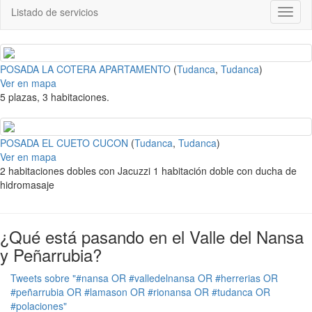
Listado de servicios
Toggl
naviga
POSADA LA COTERA APARTAMENTO
(
Tudanca
,
Tudanca
)
Ver en mapa
5 plazas, 3 habitaciones.
POSADA EL CUETO CUCON
(
Tudanca
,
Tudanca
)
Ver en mapa
2 habitaciones dobles con Jacuzzi 1 habitación doble con ducha de
hidromasaje
¿Qué está pasando en el Valle del Nansa
y Peñarrubia?
Tweets sobre "#nansa OR #valledelnansa OR #herrerias OR
#peñarrubia OR #lamason OR #rionansa OR #tudanca OR
#polaciones"