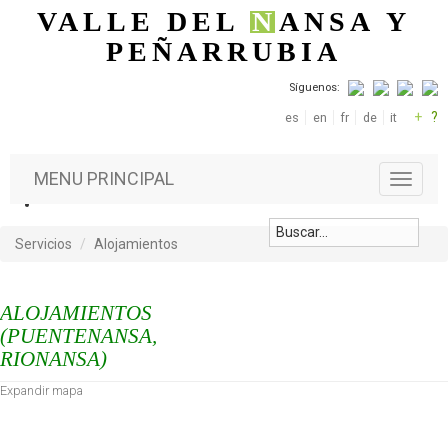
Pasar al contenido principal
VALLE DEL
N
ANSA
Y
PEÑARRUBIA
Síguenos:
+
?
es
en
fr
de
it
MENU PRINCIPAL
T
o
g
g
Servicios
Alojamientos
l
e
n
ALOJAMIENTOS
a
(PUENTENANSA,
v
RIONANSA)
i
g
Expandir mapa
a
t
i