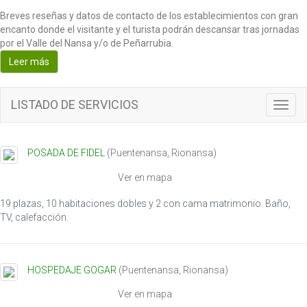
Breves reseñas y datos de contacto de los establecimientos con gran
encanto donde el visitante y el turista podrán descansar tras jornadas
por el Valle del Nansa y/o de Peñarrubia.
Leer más
LISTADO DE SERVICIOS
T
o
g
g
POSADA DE FIDEL
(
Puentenansa
,
Rionansa
)
l
e
Ver en mapa
n
a
19 plazas, 10 habitaciones dobles y 2 con cama matrimonio. Baño,
v
TV, calefacción.
i
g
a
HOSPEDAJE GOGAR
(
Puentenansa
,
Rionansa
)
t
i
Ver en mapa
o