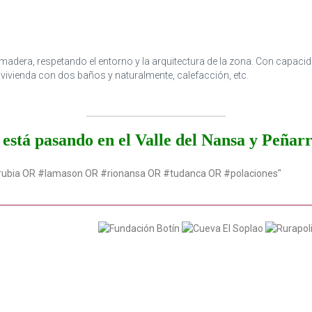
adera, respetando el entorno y la arquitectura de la zona. Con capaci
vivienda con dos baños y naturalmente, calefacción, etc.
está pasando en el Valle del Nansa y Peñar
rubia OR #lamason OR #rionansa OR #tudanca OR #polaciones"