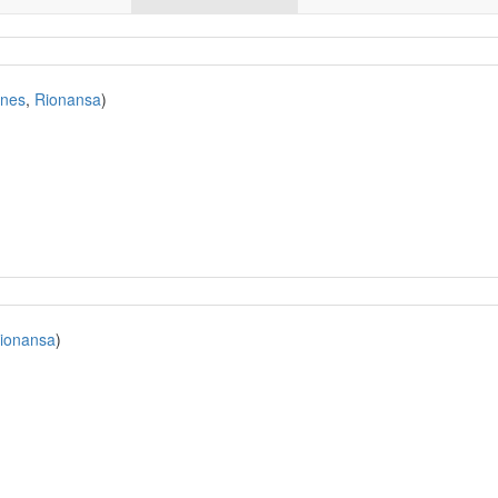
ones
,
Rionansa
)
ionansa
)