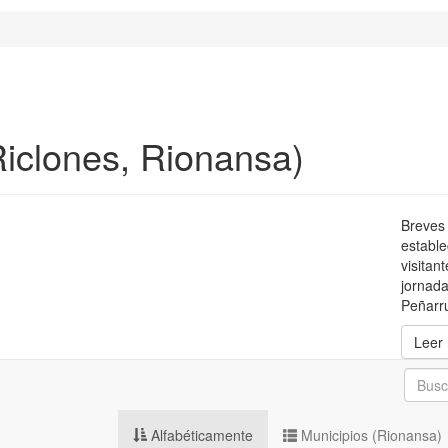
Riclones, Rionansa)
Breves 
estable
visitan
jornada
Peñarru
Leer
Alfabéticamente
Municipios (Rionansa)