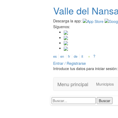
Pasar
Valle del
N
ans
al
contenido
principal
Descarga la app:
Síguenos:
+
?
es
en
fr
de
it
Entrar / Registrarse
Introduce tus datos para iniciar sesión:
Menu principal
Municipios