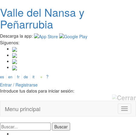
Valle del
N
ansa
y
Pasar
al
Peñarrubia
contenido
principal
Descarga la app:
Síguenos:
+
?
es
en
fr
de
it
Entrar / Registrarse
Introduce tus datos para iniciar sesión:
Menu principal
Toggl
naviga