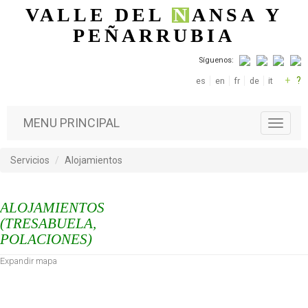
Pasar al contenido principal
VALLE DEL
N
ANSA
Y
PEÑARRUBIA
Síguenos:
+
?
es
en
fr
de
it
MENU PRINCIPAL
T
o
g
Servicios
Alojamientos
g
l
e
ALOJAMIENTOS
n
a
(TRESABUELA,
v
POLACIONES)
i
Expandir mapa
g
a
t
i