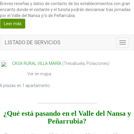
Breves reseñas y datos de contacto de los establecimientos con gran
encanto donde el visitante y el turista podrán descansar tras jornadas
por el Valle del Nansa y/o de Peñarrubia.
Leer más
LISTADO DE SERVICIOS
T
o
g
g
CASA RURAL VILLA MARÍA
(
Tresabuela
,
Polaciones
)
l
e
Ver en mapa
n
a
6 plazas en 1 apartamento.
v
i
g
a
¿Qué está pasando en el Valle del Nansa y
t
Peñarrubia?
i
o
n