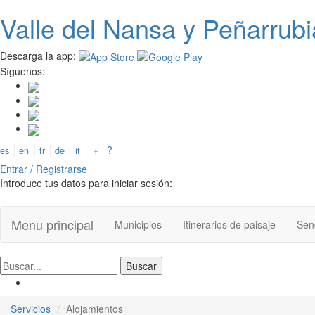
Valle del
N
ansa
y Peñarrubi
Pasar
al
contenido
Descarga la app:
principal
Síguenos:
+
?
es
en
fr
de
it
Entrar / Registrarse
Introduce tus datos para iniciar sesión:
Menu principal
Municipios
Itinerarios de paisaje
Send
Servicios
Alojamientos