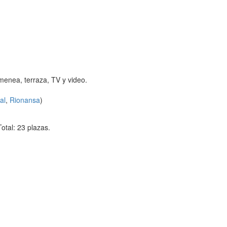
menea, terraza, TV y video.
al
,
Rionansa
)
otal: 23 plazas.