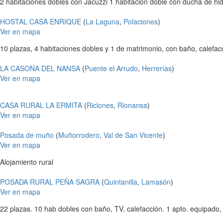
2 habitaciones dobles con Jacuzzi 1 habitación doble con ducha de h
HOSTAL CASA ENRIQUE
(
La Laguna
,
Polaciones
)
Ver en mapa
10 plazas, 4 habitaciones dobles y 1 de matrimonio, con baño, calefac
LA CASONA DEL NANSA
(
Puente el Arrudo
,
Herrerías
)
Ver en mapa
CASA RURAL LA ERMITA
(
Riclones
,
Rionansa
)
Ver en mapa
Posada de muño
(
Muñorrodero
,
Val de San Vicente
)
Ver en mapa
Alojamiento rural
POSADA RURAL PEÑA SAGRA
(
Quintanilla
,
Lamasón
)
Ver en mapa
22 plazas. 10 hab dobles con baño, TV, calefacción. 1 apto. equipado, 