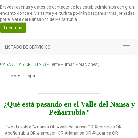
Breves reseñas y datos de contacto de los establecimientos con gran
encanto donde el visitante y el turista podrán descansar tras jornadas
por el Valle del Nansa y/o de Peñarrubia.
Leer más
LISTADO DE SERVICIOS
T
o
g
CASA ALTAS CRESTAS
(
Puente Pumar
,
Polaciones
)
g
l
Ver en mapa
e
n
a
v
¿Qué está pasando en el Valle del Nansa y
i
g
Peñarrubia?
a
t
Tweets sobre "#nansa OR #valledelnansa OR #herrerias OR
i
#peñarrubia OR #lamason OR #rionansa OR #tudanca OR
o