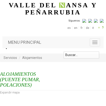
Pasar al contenido principal
VALLE DEL
N
ANSA
Y
PEÑARRUBIA
Síguenos:
+
?
es
en
fr
de
it
MENU PRINCIPAL
T
o
g
g
Servicios
Alojamientos
l
e
n
ALOJAMIENTOS
a
(PUENTE PUMAR,
v
POLACIONES)
i
g
Expandir mapa
a
t
i