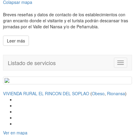
Colapsar mapa
Breves reseñas y datos de contacto de los establecimientos con
gran encanto donde el visitante y el turista podrán descansar tras
jornadas por el Valle del Nansa y/o de Peñarrubia.
Leer más
Listado de servicios
T
o
g
g
l
VIVIENDA RURAL EL RINCON DEL SOPLAO
(
Obeso
,
Rionansa
e
)
n
a
v
i
g
a
Ver en mapa