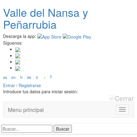
Pasar
Valle del
N
ansa
y
al
contenido
Peñarrubia
principal
Descarga la app:
Síguenos:
+
?
es
en
fr
de
it
Entrar / Registrarse
Introduce tus datos para iniciar sesión:
Menu principal
T
o
g
g
l