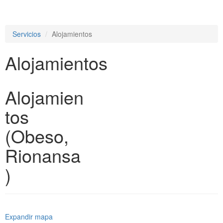
e
n
a
Servicios
Alojamientos
v
i
Alojamientos
g
a
t
i
Alojamien
o
n
tos
(Obeso,
Rionansa
)
Expandir mapa