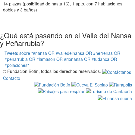
t
14 plazas (posibilidad de hasta 16), 1 apto. con 7 habitaciones
i
dobles y 3 baños)
o
n
¿Qué está pasando en el Valle del Nansa
y Peñarrubia?
Tweets sobre "#nansa OR #valledelnansa OR #herrerias OR
#peñarrubia OR #lamason OR #rionansa OR #tudanca OR
#polaciones"
© Fundación Botín, todos los derechos reservados.
Contacto