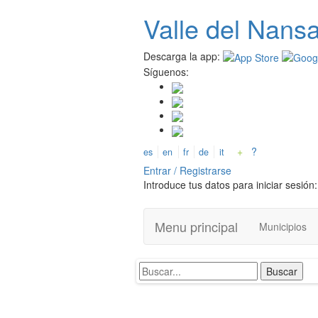
Pasar
Valle del
N
ans
al
contenido
principal
Descarga la app:
Síguenos:
+
?
es
en
fr
de
it
Entrar / Registrarse
Introduce tus datos para iniciar sesión:
Menu principal
Municipios