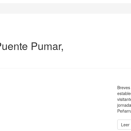
Puente Pumar,
Breves 
estable
visitan
jornada
Peñarru
Leer