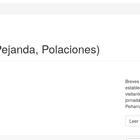
Pejanda, Polaciones)
Breves 
estable
visitan
jornada
Peñarru
Leer