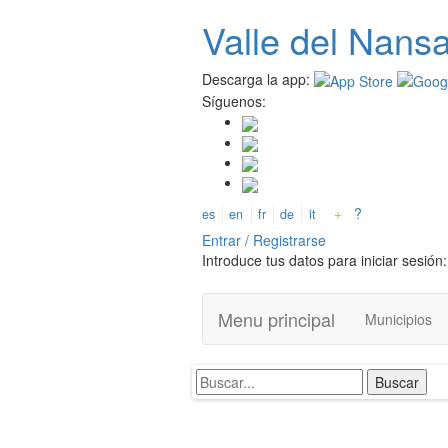
Pasar
Valle del
N
ans
al
contenido
principal
Descarga la app:
Síguenos:
+
?
es
en
fr
de
it
Entrar / Registrarse
Introduce tus datos para iniciar sesión:
Menu principal
Municipios