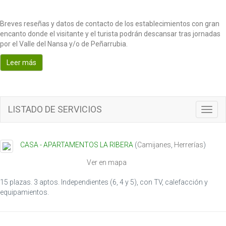
Breves reseñas y datos de contacto de los establecimientos con gran
encanto donde el visitante y el turista podrán descansar tras jornadas
por el Valle del Nansa y/o de Peñarrubia.
Leer más
LISTADO DE SERVICIOS
T
o
g
g
CASA - APARTAMENTOS LA RIBERA
(
Camijanes
,
Herrerías
)
l
e
Ver en mapa
n
a
15 plazas. 3 aptos. Independientes (6, 4 y 5), con TV, calefacción y
v
equipamientos.
i
g
a