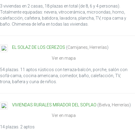
3 viviendas en 2 casas, 18 plazas en total (de 8, 6 y 4 personas).
Totalmente equipadas: nevera, vitrocerámica, microondas, horno,
calefacción, cafetera, batidora, lavadora, plancha, TV, ropa cama y
baño. Chimenea de leña en todas las viviendas.
EL SOLAZ DE LOS CEREZOS
(
Camijanes
,
Herrerías
)
Ver en mapa
54 plazas. 11 aptos rústicos con terraza-balcón, porche, salón con
sofá-cama, cocina americana, comedor, baño, calefacción, TV,
trona, bañera y cuna de niños.
VIVIENDAS RURALES MIRADOR DEL SOPLAO
(
Bielva
,
Herrerías
)
Ver en mapa
14 plazas. 2 aptos