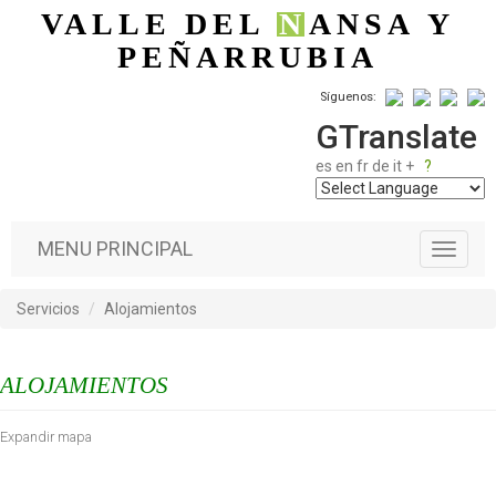
Pasar al contenido principal
VALLE DEL
N
ANSA
Y
PEÑARRUBIA
Síguenos:
GTranslate
es
en
fr
de
it
+
?
MENU PRINCIPAL
T
o
g
Servicios
Alojamientos
g
l
e
ALOJAMIENTOS
n
a
v
Expandir mapa
i
g
a