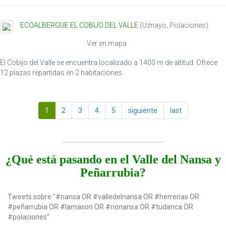
ECOALBERGUE EL COBIJO DEL VALLE
(
Uznayo
,
Polaciones
)
Ver en mapa
El Cobijo del Valle se encuentra localizado a 1400 m de altitud. Ofrece
12 plazas repartidas en 2 habitaciones .
1
2
3
4
5
siguiente
last
¿Qué está pasando en el Valle del Nansa y
Peñarrubia?
Tweets sobre "#nansa OR #valledelnansa OR #herrerias OR
#peñarrubia OR #lamason OR #rionansa OR #tudanca OR
#polaciones"