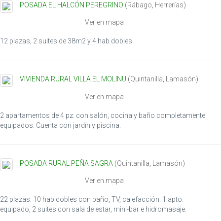
POSADA EL HALCÓN PEREGRINO
(
Rábago
,
Herrerías
)
t
i
Ver en mapa
o
n
12 plazas, 2 suites de 38m2 y 4 hab.dobles.
VIVIENDA RURAL VILLA EL MOLINU
(
Quintanilla
,
Lamasón
)
Ver en mapa
2 apartamentos de 4 pz. con salón, cocina y baño completamente
equipados. Cuenta con jardín y piscina.
POSADA RURAL PEÑA SAGRA
(
Quintanilla
,
Lamasón
)
Ver en mapa
22 plazas. 10 hab dobles con baño, TV, calefacción. 1 apto.
equipado, 2 suites con sala de estar, mini-bar e hidromasaje.