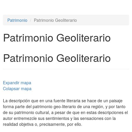
e
n
a
Patrimonio
Patrimonio Geoliterario
v
i
Patrimonio Geoliterario
g
a
t
i
Patrimonio Geoliterario
o
n
Expandir mapa
Colapsar mapa
La descripción que en una fuente literaria se hace de un paisaje
forma parte del patrimonio geo-literario de una región, y por tanto
de su patrimonio cultural, a pesar de que en estas descripciones el
autor entremezcle sus sentimientos y las sensaciones con la
realidad objetiva o, precisamente, por ello.