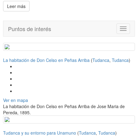
Leer más
Puntos de interés
T
o
g
g
l
La habitación de Don Celso en Peñas Arriba
(
Tudanca
,
Tudanca
e
)
n
a
v
i
g
a
Ver en mapa
t
La habitación de Don Celso en Peñas Arriba de Jose Maria de
i
Pereda, 1895.
o
n
Tudanca y su entorno para Unamuno
(
Tudanca
,
Tudanca
)