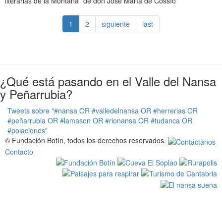
literarias de la Montaña” de don José María de Cossío
1
2
siguiente
last
¿Qué está pasando en el Valle del Nansa
y Peñarrubia?
Tweets sobre "#nansa OR #valledelnansa OR #herrerias OR
#peñarrubia OR #lamason OR #rionansa OR #tudanca OR
#polaciones"
© Fundación Botín, todos los derechos reservados.
Contacto