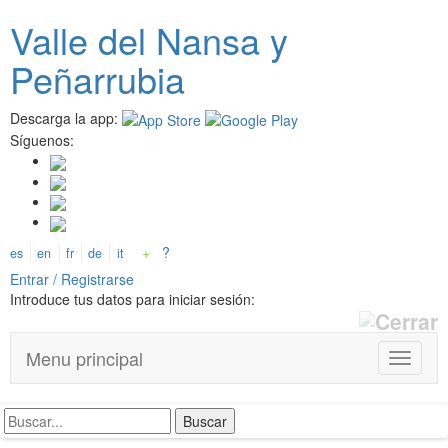
Pasar
Valle del
N
ansa
y
al
contenido
Peñarrubia
principal
Descarga la app:
Síguenos:
+
?
es
en
fr
de
it
Entrar / Registrarse
Introduce tus datos para iniciar sesión:
Menu principal
T
o
g
g
l