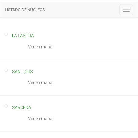
LISTADO DE NÚCLEOS
T
o
g
g
l
LA LASTRA
e
Ver en mapa
n
a
v
i
SANTOTÍS
g
a
Ver en mapa
t
i
o
n
SARCEDA
Ver en mapa