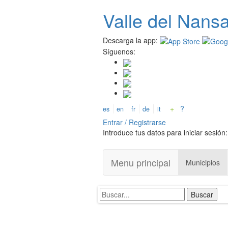
Pasar
Valle del
N
ans
al
contenido
principal
Descarga la app:
Síguenos:
+
?
es
en
fr
de
it
Entrar / Registrarse
Introduce tus datos para iniciar sesión:
Menu principal
Municipios