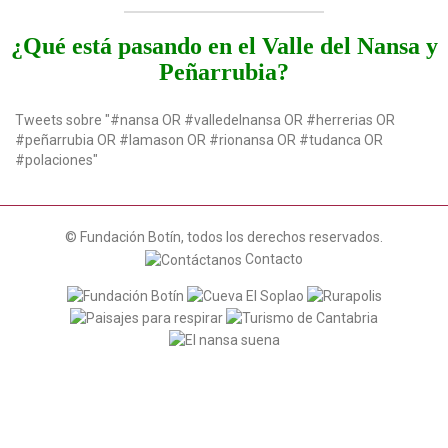
a
t
¿Qué está pasando en el Valle del Nansa y
i
Peñarrubia?
o
n
Tweets sobre "#nansa OR #valledelnansa OR #herrerias OR
#peñarrubia OR #lamason OR #rionansa OR #tudanca OR
#polaciones"
© Fundación Botín, todos los derechos reservados.
Contacto