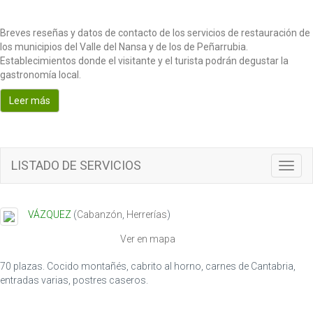
Breves reseñas y datos de contacto de los servicios de restauración de
los municipios del Valle del Nansa y de los de Peñarrubia.
Establecimientos donde el visitante y el turista podrán degustar la
gastronomía local.
Leer más
LISTADO DE SERVICIOS
T
o
g
g
VÁZQUEZ
(
Cabanzón
,
Herrerías
)
l
e
Ver en mapa
n
a
70 plazas. Cocido montañés, cabrito al horno, carnes de Cantabria,
v
entradas varias, postres caseros.
i
g