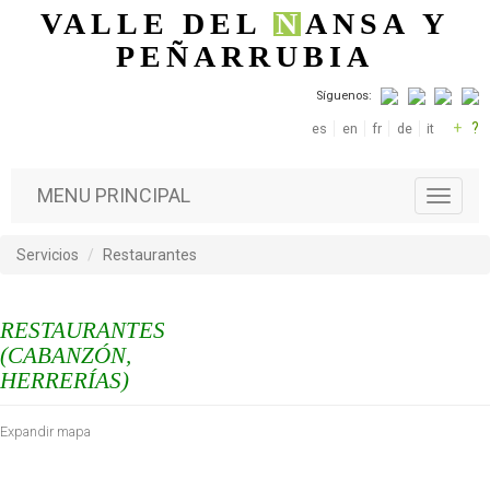
Pasar al contenido principal
VALLE DEL
N
ANSA
Y
PEÑARRUBIA
Síguenos:
+
?
es
en
fr
de
it
MENU PRINCIPAL
T
o
g
Servicios
Restaurantes
g
l
e
RESTAURANTES
n
a
(CABANZÓN,
v
HERRERÍAS)
i
g
Expandir mapa
a
t
i