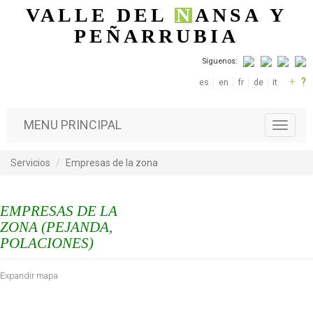
Pasar al contenido principal
VALLE DEL
N
ANSA
Y
PEÑARRUBIA
Síguenos:
+
?
es
en
fr
de
it
MENU PRINCIPAL
T
o
g
Servicios
Empresas de la zona
g
l
e
EMPRESAS DE LA
n
a
ZONA (PEJANDA,
v
POLACIONES)
i
g
Expandir mapa
a
t
i