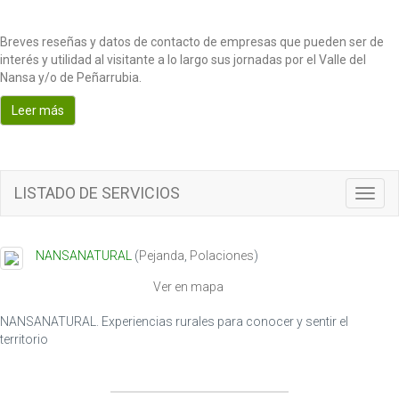
Breves reseñas y datos de contacto de empresas que pueden ser de
interés y utilidad al visitante a lo largo sus jornadas por el Valle del
Nansa y/o de Peñarrubia.
Leer más
LISTADO DE SERVICIOS
T
o
g
g
NANSANATURAL
(
Pejanda
,
Polaciones
)
l
e
Ver en mapa
n
a
NANSANATURAL. Experiencias rurales para conocer y sentir el
v
territorio
i
g
a