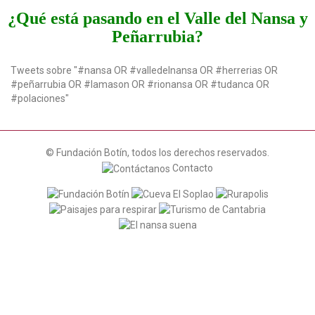
t
¿Qué está pasando en el Valle del Nansa y
i
Peñarrubia?
o
n
Tweets sobre "#nansa OR #valledelnansa OR #herrerias OR
#peñarrubia OR #lamason OR #rionansa OR #tudanca OR
#polaciones"
© Fundación Botín, todos los derechos reservados.
Contacto