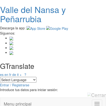
Valle del
N
ansa
y
Pasar
al
Peñarrubia
contenido
principal
Descarga la app:
Síguenos:
GTranslate
es
en
fr
de
it
+
?
Entrar / Registrarse
Introduce tus datos para iniciar sesión:
Menu principal
Toggl