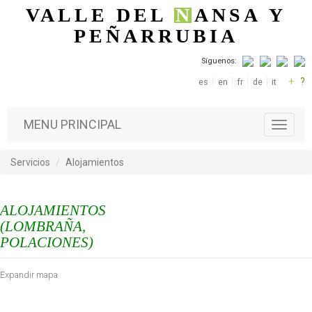
Pasar al contenido principal
VALLE DEL
N
ANSA
Y
PEÑARRUBIA
Síguenos:
+
?
es
en
fr
de
it
MENU PRINCIPAL
T
o
g
Servicios
Alojamientos
g
l
e
ALOJAMIENTOS
n
a
(LOMBRAÑA,
v
POLACIONES)
i
g
Expandir mapa
a
t
i