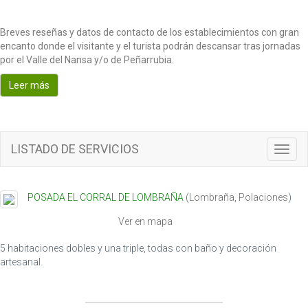
Breves reseñas y datos de contacto de los establecimientos con gran
encanto donde el visitante y el turista podrán descansar tras jornadas
por el Valle del Nansa y/o de Peñarrubia.
Leer más
LISTADO DE SERVICIOS
T
o
g
g
POSADA EL CORRAL DE LOMBRAÑA
(
Lombraña
,
Polaciones
)
l
e
Ver en mapa
n
a
5 habitaciones dobles y una triple, todas con baño y decoración
v
artesanal.
i
g
a