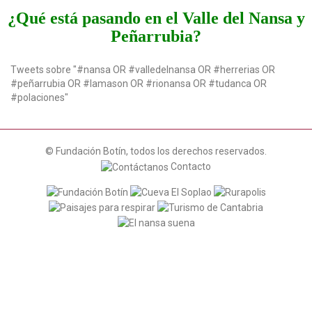
t
¿Qué está pasando en el Valle del Nansa y
i
Peñarrubia?
o
n
Tweets sobre "#nansa OR #valledelnansa OR #herrerias OR
#peñarrubia OR #lamason OR #rionansa OR #tudanca OR
#polaciones"
© Fundación Botín, todos los derechos reservados.
Contacto