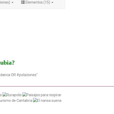
ciones)
Elementos (15)
rubia?
udanca OR #polaciones"