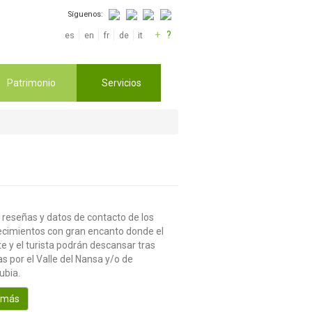
Síguenos:
+
?
es
en
fr
de
it
Patrimonio
Servicios
 reseñas y datos de contacto de los
ecimientos con gran encanto donde el
te y el turista podrán descansar tras
s por el Valle del Nansa y/o de
ubia.
 más