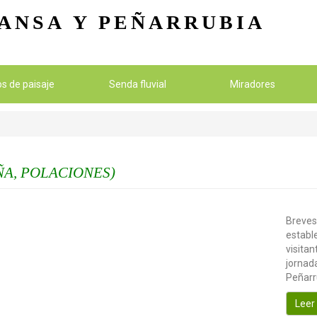
Pasar al contenido principal
ANSA
Y PEÑARRUBIA
ios de paisaje
Senda fluvial
Miradores
A, POLACIONES)
Breves
establ
visitan
jornada
Peñarr
Leer