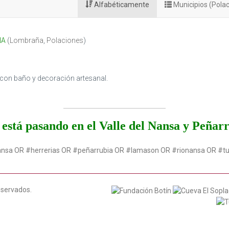
Alfabéticamente
Municipios (Pola
ÑA
(
Lombraña
,
Polaciones
)
s con baño y decoración artesanal.
está pasando en el Valle del Nansa y Peñar
ansa OR #herrerias OR #peñarrubia OR #lamason OR #rionansa OR #t
eservados.