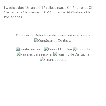
t
i
Tweets sobre "#nansa OR #valledelnansa OR #herrerias OR
o
#peñarrubia OR #lamason OR #rionansa OR #tudanca OR
n
#polaciones"
© Fundación Botín, todos los derechos reservados.
Contacto