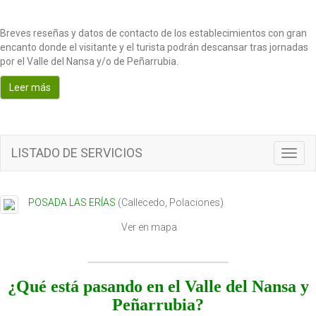
Breves reseñas y datos de contacto de los establecimientos con gran
encanto donde el visitante y el turista podrán descansar tras jornadas
por el Valle del Nansa y/o de Peñarrubia.
Leer más
LISTADO DE SERVICIOS
T
o
g
g
POSADA LAS ERÍAS
(
Callecedo
,
Polaciones
)
l
e
Ver en mapa
n
a
v
i
¿Qué está pasando en el Valle del Nansa y
g
Peñarrubia?
a