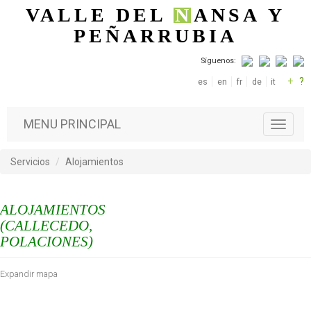
Pasar al contenido principal
VALLE DEL
N
ANSA
Y
PEÑARRUBIA
Síguenos:
+
?
es
en
fr
de
it
MENU PRINCIPAL
T
o
g
Servicios
Alojamientos
g
l
e
ALOJAMIENTOS
n
a
(CALLECEDO,
v
POLACIONES)
i
g
Expandir mapa
a
t
i