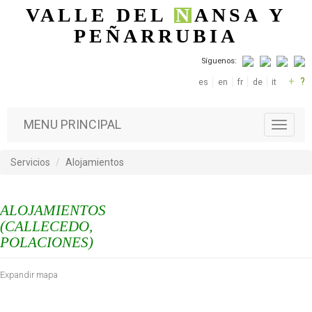
Pasar al contenido principal
VALLE DEL
N
ANSA
Y
PEÑARRUBIA
Síguenos:
+
?
es
en
fr
de
it
MENU PRINCIPAL
T
o
g
Servicios
Alojamientos
g
l
e
ALOJAMIENTOS
n
a
(CALLECEDO,
v
POLACIONES)
i
g
Expandir mapa
a
t
i