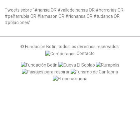
t
i
Tweets sobre "#nansa OR #valledelnansa OR #herrerias OR
o
#peñarrubia OR #lamason OR #rionansa OR #tudanca OR
n
#polaciones"
© Fundación Botín, todos los derechos reservados.
Contacto