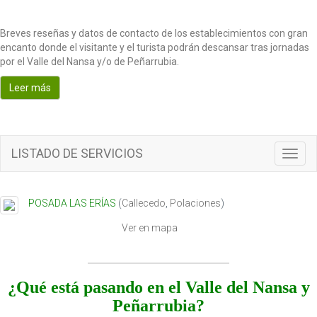
Breves reseñas y datos de contacto de los establecimientos con gran
encanto donde el visitante y el turista podrán descansar tras jornadas
por el Valle del Nansa y/o de Peñarrubia.
Leer más
LISTADO DE SERVICIOS
T
o
g
g
POSADA LAS ERÍAS
(
Callecedo
,
Polaciones
)
l
e
Ver en mapa
n
a
v
i
¿Qué está pasando en el Valle del Nansa y
g
Peñarrubia?
a