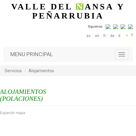
Pasar al contenido principal
VALLE DEL
N
ANSA
Y
PEÑARRUBIA
Síguenos:
+
?
es
en
fr
de
it
MENU PRINCIPAL
T
o
g
Servicios
Alojamientos
g
l
e
ALOJAMIENTOS
n
a
(POLACIONES)
v
i
Expandir mapa
g
a
t
i