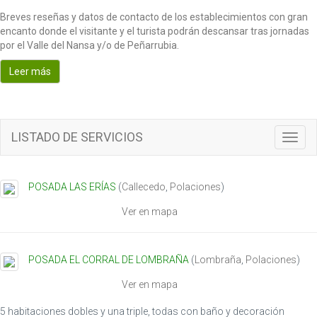
Breves reseñas y datos de contacto de los establecimientos con gran
encanto donde el visitante y el turista podrán descansar tras jornadas
por el Valle del Nansa y/o de Peñarrubia.
Leer más
LISTADO DE SERVICIOS
T
o
g
g
POSADA LAS ERÍAS
(
Callecedo
,
Polaciones
)
l
e
Ver en mapa
n
a
v
POSADA EL CORRAL DE LOMBRAÑA
(
Lombraña
,
Polaciones
)
i
g
Ver en mapa
a
t
5 habitaciones dobles y una triple, todas con baño y decoración