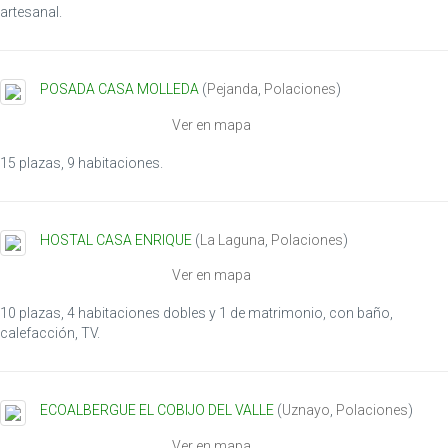
i
artesanal.
o
n
POSADA CASA MOLLEDA
(
Pejanda
,
Polaciones
)
Ver en mapa
15 plazas, 9 habitaciones.
HOSTAL CASA ENRIQUE
(
La Laguna
,
Polaciones
)
Ver en mapa
10 plazas, 4 habitaciones dobles y 1 de matrimonio, con baño,
calefacción, TV.
ECOALBERGUE EL COBIJO DEL VALLE
(
Uznayo
,
Polaciones
)
Ver en mapa