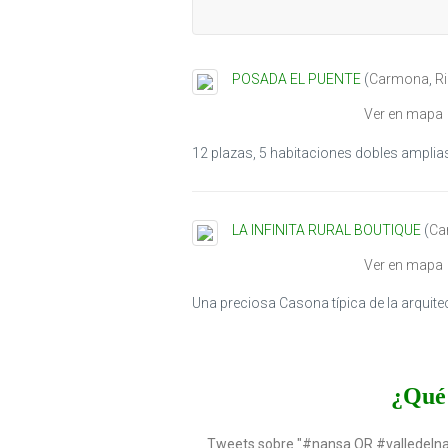
POSADA EL PUENTE
(
Carmona
,
R
Ver en mapa
12 plazas, 5 habitaciones dobles amplias 
LA INFINITA RURAL BOUTIQUE
(
Ca
Ver en mapa
Una preciosa Casona típica de la arquit
¿Qué 
Tweets sobre "#nansa OR #valledeln