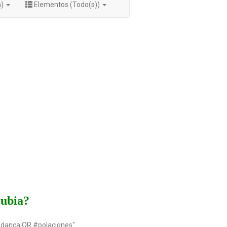
a)
Elementos (Todo(s))
rubia?
udanca OR #polaciones"