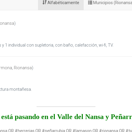
Alfabéticamente
Municipios (Rionans
ionansa
)
y 1 individual con supletoria, con baño, calefacción, wi-fi, TV.
rmona
,
Rionansa
)
ectura montañesa.
está pasando en el Valle del Nansa y Peñar
ansa OR #herrerias OR #peñarrubia OR #lamason OR #rionansa OR #t