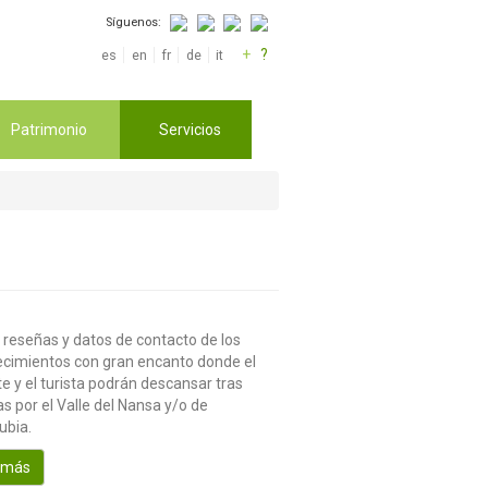
Síguenos:
+
?
es
en
fr
de
it
Patrimonio
Servicios
 reseñas y datos de contacto de los
ecimientos con gran encanto donde el
te y el turista podrán descansar tras
s por el Valle del Nansa y/o de
ubia.
 más