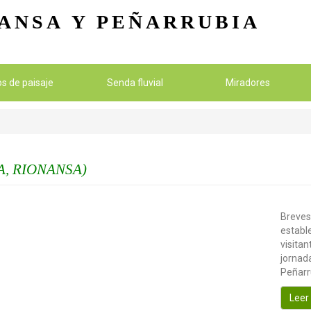
Pasar al contenido principal
ANSA
Y PEÑARRUBIA
ios de paisaje
Senda fluvial
Miradores
, RIONANSA)
Breves
establ
visitan
jornada
Peñarr
Leer