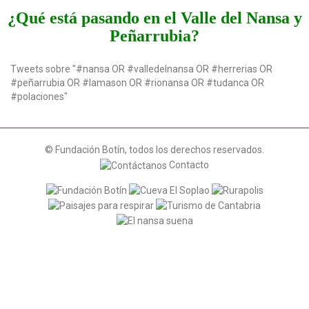
t
¿Qué está pasando en el Valle del Nansa y
i
Peñarrubia?
o
n
Tweets sobre "#nansa OR #valledelnansa OR #herrerias OR
#peñarrubia OR #lamason OR #rionansa OR #tudanca OR
#polaciones"
© Fundación Botín, todos los derechos reservados.
Contacto