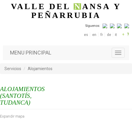
Pasar al contenido principal
VALLE DEL
N
ANSA
Y
PEÑARRUBIA
Síguenos:
+
?
es
en
fr
de
it
MENU PRINCIPAL
T
o
g
Servicios
Alojamientos
g
l
e
ALOJAMIENTOS
n
a
(SANTOTÍS,
v
TUDANCA)
i
g
Expandir mapa
a
t
i