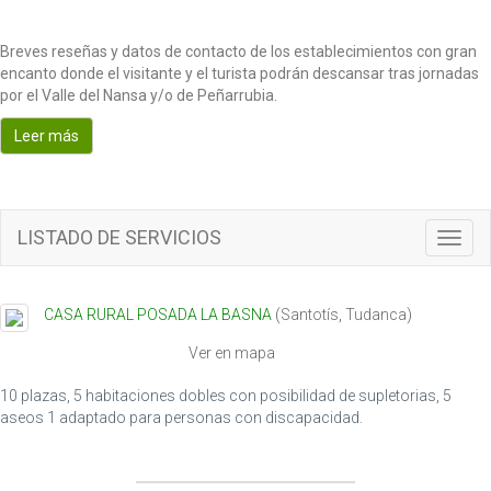
Breves reseñas y datos de contacto de los establecimientos con gran
encanto donde el visitante y el turista podrán descansar tras jornadas
por el Valle del Nansa y/o de Peñarrubia.
Leer más
LISTADO DE SERVICIOS
T
o
g
g
CASA RURAL POSADA LA BASNA
(
Santotís
,
Tudanca
)
l
e
Ver en mapa
n
a
10 plazas, 5 habitaciones dobles con posibilidad de supletorias, 5
v
aseos 1 adaptado para personas con discapacidad.
i
g
a