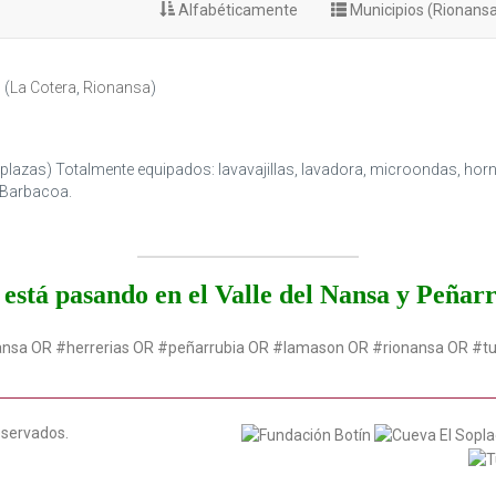
Alfabéticamente
Municipios (Rionans
S
(
La Cotera
,
Rionansa
)
plazas) Totalmente equipados: lavavajillas, lavadora, microondas, hor
 Barbacoa.
está pasando en el Valle del Nansa y Peñar
ansa OR #herrerias OR #peñarrubia OR #lamason OR #rionansa OR #t
eservados.