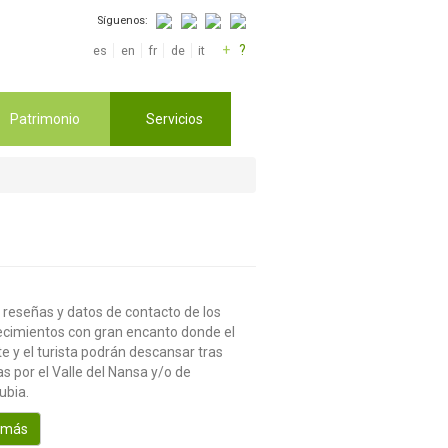
Síguenos:
+
?
es
en
fr
de
it
Patrimonio
Servicios
 reseñas y datos de contacto de los
ecimientos con gran encanto donde el
te y el turista podrán descansar tras
s por el Valle del Nansa y/o de
ubia.
 más