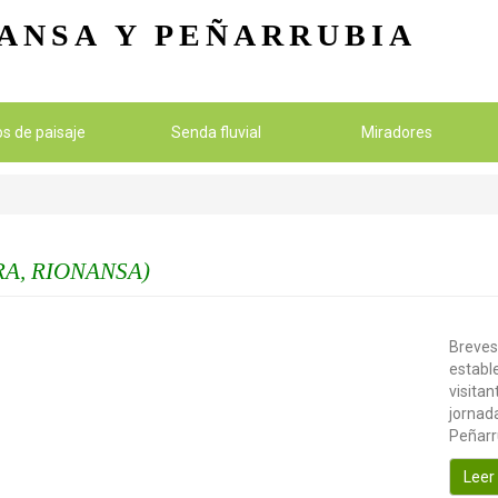
Pasar al contenido principal
ANSA
Y PEÑARRUBIA
ios de paisaje
Senda fluvial
Miradores
A, RIONANSA)
Breves
establ
visitan
jornada
Peñarr
Leer