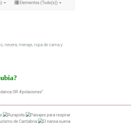
a)
Elementos (Todo(s))
no, nevera, menaje, ropa de cama y
rubia?
udanca OR #polaciones"