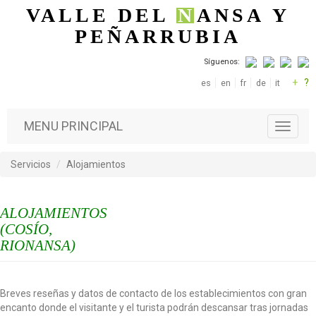
Pasar al contenido principal
VALLE DEL
N
ANSA
Y
PEÑARRUBIA
Síguenos:
+
?
es
en
fr
de
it
MENU PRINCIPAL
T
o
g
Servicios
Alojamientos
g
l
e
ALOJAMIENTOS
n
a
(COSÍO,
v
RIONANSA)
i
g
a
Breves reseñas y datos de contacto de los establecimientos con gran
t
encanto donde el visitante y el turista podrán descansar tras jornadas
i