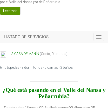
por el Valle del Nansa y/o de Peñarrubia.
o
n
Leer más
LISTADO DE SERVICIOS
T
o
g
g
LA CASA DE MANÍN
(
Cosío
,
Rionansa
)
l
e
n
6 huéspedes · 3 dormitorios · 5 camas · 2 baños
a
v
i
g
¿Qué está pasando en el Valle del Nansa y
a
Peñarrubia?
t
i
o
Tweets sobre "#nansa OR #valledelnansa OR #herrerias OR