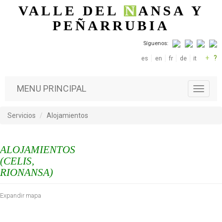
Pasar al contenido principal
VALLE DEL
N
ANSA
Y
PEÑARRUBIA
Síguenos:
+
?
es
en
fr
de
it
MENU PRINCIPAL
T
o
g
Servicios
Alojamientos
g
l
e
ALOJAMIENTOS
n
a
(CELIS,
v
RIONANSA)
i
g
Expandir mapa
a
t
i