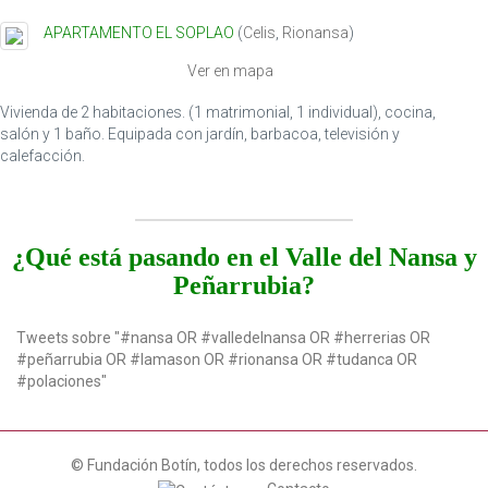
t
APARTAMENTO EL SOPLAO
(
Celis
,
Rionansa
)
i
o
Ver en mapa
n
Vivienda de 2 habitaciones. (1 matrimonial, 1 individual), cocina,
salón y 1 baño. Equipada con jardín, barbacoa, televisión y
calefacción.
¿Qué está pasando en el Valle del Nansa y
Peñarrubia?
Tweets sobre "#nansa OR #valledelnansa OR #herrerias OR
#peñarrubia OR #lamason OR #rionansa OR #tudanca OR
#polaciones"
© Fundación Botín, todos los derechos reservados.