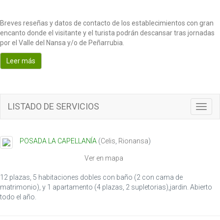
Breves reseñas y datos de contacto de los establecimientos con gran
encanto donde el visitante y el turista podrán descansar tras jornadas
por el Valle del Nansa y/o de Peñarrubia.
Leer más
LISTADO DE SERVICIOS
T
o
g
g
POSADA LA CAPELLANÍA
(
Celis
,
Rionansa
)
l
e
Ver en mapa
n
a
12 plazas, 5 habitaciones dobles con baño (2 con cama de
v
matrimonio), y 1 apartamento (4 plazas, 2 supletorias),jardin. Abierto
i
todo el año.
g
a