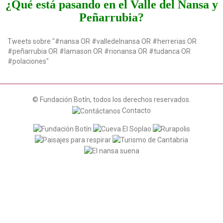
¿Qué está pasando en el Valle del Nansa y
a
Peñarrubia?
t
i
o
Tweets sobre "#nansa OR #valledelnansa OR #herrerias OR
n
#peñarrubia OR #lamason OR #rionansa OR #tudanca OR
#polaciones"
© Fundación Botín, todos los derechos reservados.
Contacto