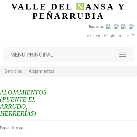
Pasar al contenido principal
VALLE DEL
N
ANSA
Y
PEÑARRUBIA
Síguenos:
+
?
es
en
fr
de
it
MENU PRINCIPAL
T
o
g
Servicios
Alojamientos
g
l
e
ALOJAMIENTOS
n
a
(PUENTE EL
v
ARRUDO,
i
HERRERÍAS)
g
a
Expandir mapa
t
i