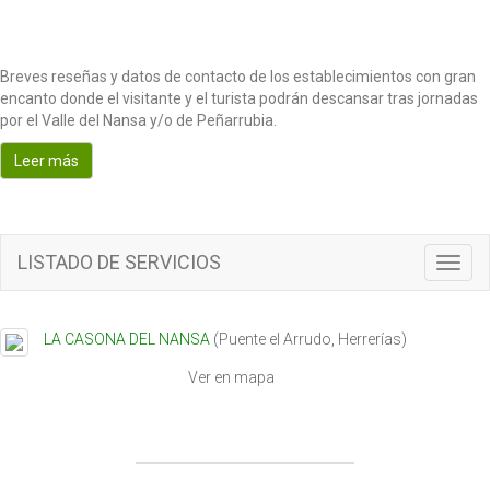
Breves reseñas y datos de contacto de los establecimientos con gran
encanto donde el visitante y el turista podrán descansar tras jornadas
por el Valle del Nansa y/o de Peñarrubia.
Leer más
LISTADO DE SERVICIOS
T
o
g
g
LA CASONA DEL NANSA
(
Puente el Arrudo
,
Herrerías
)
l
e
Ver en mapa
n
a
v
i
g