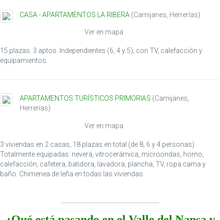
t
CASA - APARTAMENTOS LA RIBERA
(
Camijanes
,
Herrerías
)
i
o
Ver en mapa
n
15 plazas. 3 aptos. Independientes (6, 4 y 5), con TV, calefacción y
equipamientos.
APARTAMENTOS TURÍSTICOS PRIMORIAS
(
Camijanes
,
Herrerías
)
Ver en mapa
3 viviendas en 2 casas, 18 plazas en total (de 8, 6 y 4 personas).
Totalmente equipadas: nevera, vitrocerámica, microondas, horno,
calefacción, cafetera, batidora, lavadora, plancha, TV, ropa cama y
baño. Chimenea de leña en todas las viviendas.
¿Qué está pasando en el Valle del Nansa y