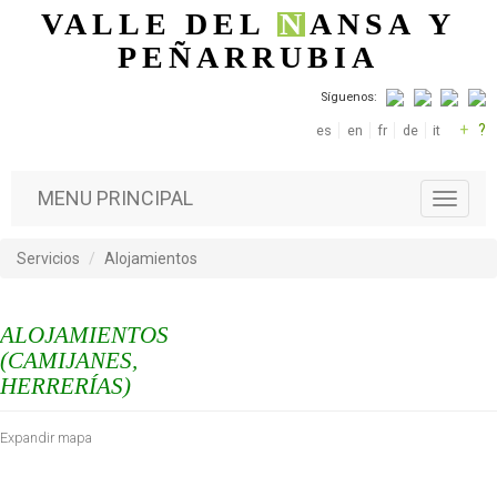
Pasar al contenido principal
VALLE DEL
N
ANSA
Y
PEÑARRUBIA
Síguenos:
+
?
es
en
fr
de
it
MENU PRINCIPAL
T
o
g
Servicios
Alojamientos
g
l
e
ALOJAMIENTOS
n
a
(CAMIJANES,
v
HERRERÍAS)
i
g
Expandir mapa
a
t
i