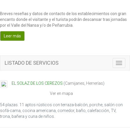
Breves reseñas y datos de contacto de los establecimientos con gran
encanto donde el visitante y el turista podrán descansar tras jornadas
por el Valle del Nansa y/o de Peñarrubia.
Leer más
LISTADO DE SERVICIOS
T
o
g
g
EL SOLAZ DE LOS CEREZOS
(
Camijanes
,
Herrerías
)
l
e
Ver en mapa
n
a
54 plazas. 11 aptos rústicos con terraza-balcón, porche, salón con
v
sofá-cama, cocina americana, comedor, baño, calefacción, TV,
i
trona, bañera y cuna de niños.
g
a