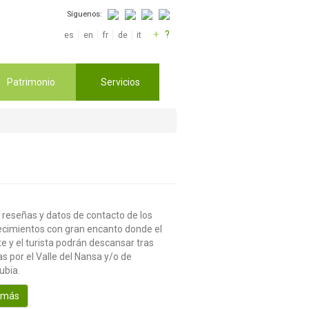
Síguenos:
+
?
es
en
fr
de
it
Patrimonio
Servicios
 reseñas y datos de contacto de los
ecimientos con gran encanto donde el
te y el turista podrán descansar tras
s por el Valle del Nansa y/o de
ubia.
 más