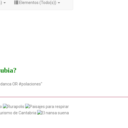
s)
Elementos (Todo(s))
rubia?
udanca OR #polaciones"