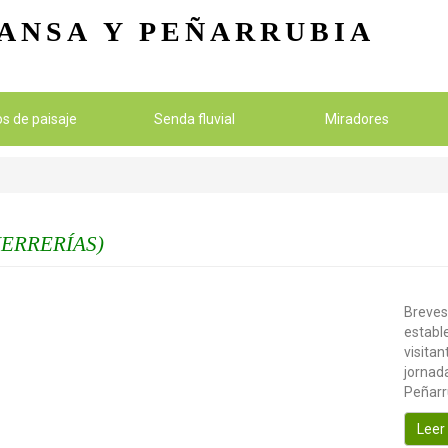
Pasar al contenido principal
ANSA
Y PEÑARRUBIA
ios de paisaje
Senda fluvial
Miradores
HERRERÍAS)
Breves
establ
visitan
jornada
Peñarr
Leer